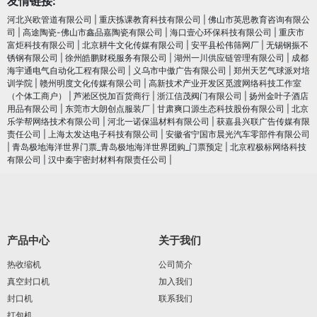
友情链接:
河北兴欧管道有限公司
|
重庆拣课教育科技有限公司
|
佛山市英思教育咨询有限公
司
|
高途陶瓷-佛山市鑫品嘉陶瓷有限公司
|
海口壹心环保科技有限公司
|
重庆市
富炬科技有限公司
|
北京耕牛文化传媒有限公司
|
安平县松伟筛网厂
|
无锡钢振不
锈钢有限公司
|
徐州皓鹏财税服务有限公司
|
湖州一川供应链管理有限公司
|
成都
海宇通电气自动化工程有限公司
|
义乌市中傲广告有限公司
|
郑州天艺气球派对培
训学院
|
赣州明度文化传媒有限公司
|
高新技术产业开发区觅渡网络科技工作室
（个体工商户）
|
芦淞区悦加百货商行
|
浙江信茂阀门有限公司
|
扬州金叶子酒店
用品有限公司
|
东莞市大朗创点服装厂
|
甘肃爽口源生态科技股份有限公司
|
北京
乐学帮网络技术有限公司
|
河北一诺保温材料有限公司
|
获嘉县兴联广告传媒有限
责任公司
|
上海太发达电子科技有限公司
|
安徽省宁国市晨光汽车零部件有限公司
|
青岛极地海洋世界门票_青岛极地海洋世界团购_门票预定
|
北京程极标网络科技
有限公司
|
汉中秦宇密封材料有限责任公司
|
产品中心
关于我们
热收缩机
公司简介
真空封口机
加入我们
封口机
联系我们
打包机