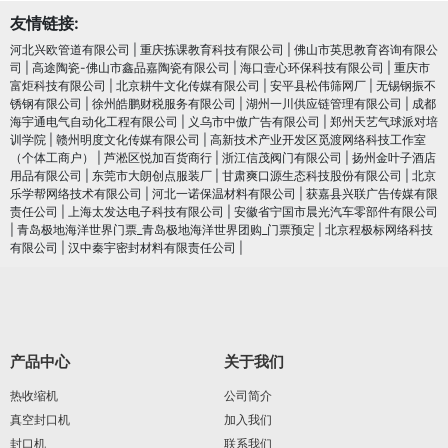
友情链接:
河北兴欧管道有限公司
|
重庆拣课教育科技有限公司
|
佛山市英思教育咨询有限公
司
|
高途陶瓷-佛山市鑫品嘉陶瓷有限公司
|
海口壹心环保科技有限公司
|
重庆市
富炬科技有限公司
|
北京耕牛文化传媒有限公司
|
安平县松伟筛网厂
|
无锡钢振不
锈钢有限公司
|
徐州皓鹏财税服务有限公司
|
湖州一川供应链管理有限公司
|
成都
海宇通电气自动化工程有限公司
|
义乌市中傲广告有限公司
|
郑州天艺气球派对培
训学院
|
赣州明度文化传媒有限公司
|
高新技术产业开发区觅渡网络科技工作室
（个体工商户）
|
芦淞区悦加百货商行
|
浙江信茂阀门有限公司
|
扬州金叶子酒店
用品有限公司
|
东莞市大朗创点服装厂
|
甘肃爽口源生态科技股份有限公司
|
北京
乐学帮网络技术有限公司
|
河北一诺保温材料有限公司
|
获嘉县兴联广告传媒有限
责任公司
|
上海太发达电子科技有限公司
|
安徽省宁国市晨光汽车零部件有限公司
|
青岛极地海洋世界门票_青岛极地海洋世界团购_门票预定
|
北京程极标网络科技
有限公司
|
汉中秦宇密封材料有限责任公司
|
产品中心
关于我们
热收缩机
公司简介
真空封口机
加入我们
封口机
联系我们