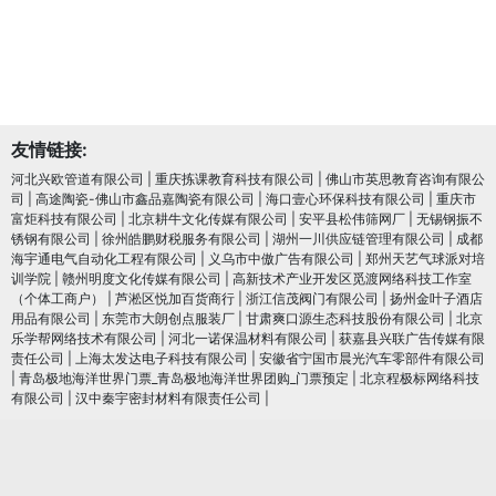
友情链接:
河北兴欧管道有限公司
|
重庆拣课教育科技有限公司
|
佛山市英思教育咨询有限公
司
|
高途陶瓷-佛山市鑫品嘉陶瓷有限公司
|
海口壹心环保科技有限公司
|
重庆市
富炬科技有限公司
|
北京耕牛文化传媒有限公司
|
安平县松伟筛网厂
|
无锡钢振不
锈钢有限公司
|
徐州皓鹏财税服务有限公司
|
湖州一川供应链管理有限公司
|
成都
海宇通电气自动化工程有限公司
|
义乌市中傲广告有限公司
|
郑州天艺气球派对培
训学院
|
赣州明度文化传媒有限公司
|
高新技术产业开发区觅渡网络科技工作室
（个体工商户）
|
芦淞区悦加百货商行
|
浙江信茂阀门有限公司
|
扬州金叶子酒店
用品有限公司
|
东莞市大朗创点服装厂
|
甘肃爽口源生态科技股份有限公司
|
北京
乐学帮网络技术有限公司
|
河北一诺保温材料有限公司
|
获嘉县兴联广告传媒有限
责任公司
|
上海太发达电子科技有限公司
|
安徽省宁国市晨光汽车零部件有限公司
|
青岛极地海洋世界门票_青岛极地海洋世界团购_门票预定
|
北京程极标网络科技
有限公司
|
汉中秦宇密封材料有限责任公司
|