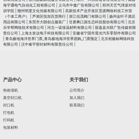
海宇通电气自动化工程有限公司
|
义乌市中傲广告有限公司
|
郑州天艺气球派对培
训学院
|
赣州明度文化传媒有限公司
|
高新技术产业开发区觅渡网络科技工作室
（个体工商户）
|
芦淞区悦加百货商行
|
浙江信茂阀门有限公司
|
扬州金叶子酒店
用品有限公司
|
东莞市大朗创点服装厂
|
甘肃爽口源生态科技股份有限公司
|
北京
乐学帮网络技术有限公司
|
河北一诺保温材料有限公司
|
获嘉县兴联广告传媒有限
责任公司
|
上海太发达电子科技有限公司
|
安徽省宁国市晨光汽车零部件有限公司
|
青岛极地海洋世界门票_青岛极地海洋世界团购_门票预定
|
北京程极标网络科技
有限公司
|
汉中秦宇密封材料有限责任公司
|
产品中心
关于我们
热收缩机
公司简介
真空封口机
加入我们
封口机
联系我们
打包机
打码机
包装材料