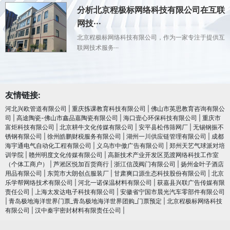
分析北京程极标网络科技有限公司在互联
网技···
北京程极标网络科技有限公司，作为一家专注于提供互
联网技术服务···
友情链接:
河北兴欧管道有限公司
|
重庆拣课教育科技有限公司
|
佛山市英思教育咨询有限公
司
|
高途陶瓷-佛山市鑫品嘉陶瓷有限公司
|
海口壹心环保科技有限公司
|
重庆市
富炬科技有限公司
|
北京耕牛文化传媒有限公司
|
安平县松伟筛网厂
|
无锡钢振不
锈钢有限公司
|
徐州皓鹏财税服务有限公司
|
湖州一川供应链管理有限公司
|
成都
海宇通电气自动化工程有限公司
|
义乌市中傲广告有限公司
|
郑州天艺气球派对培
训学院
|
赣州明度文化传媒有限公司
|
高新技术产业开发区觅渡网络科技工作室
（个体工商户）
|
芦淞区悦加百货商行
|
浙江信茂阀门有限公司
|
扬州金叶子酒店
用品有限公司
|
东莞市大朗创点服装厂
|
甘肃爽口源生态科技股份有限公司
|
北京
乐学帮网络技术有限公司
|
河北一诺保温材料有限公司
|
获嘉县兴联广告传媒有限
责任公司
|
上海太发达电子科技有限公司
|
安徽省宁国市晨光汽车零部件有限公司
|
青岛极地海洋世界门票_青岛极地海洋世界团购_门票预定
|
北京程极标网络科技
有限公司
|
汉中秦宇密封材料有限责任公司
|